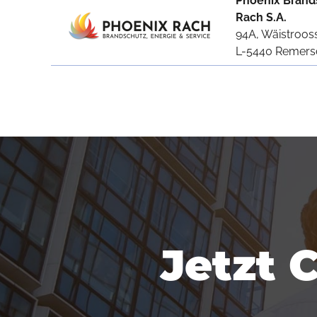
Phoenix Brand
Rach S.A.
94A, Wäistroos
L-5440 Remers
Jetzt 