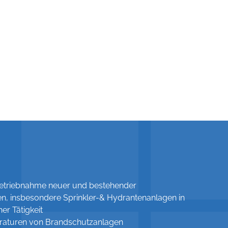
nbetriebnahme neuer und bestehender
n, insbesondere Sprinkler-& Hydrantenanlagen in
er Tätigkeit
raturen von Brandschutzanlagen