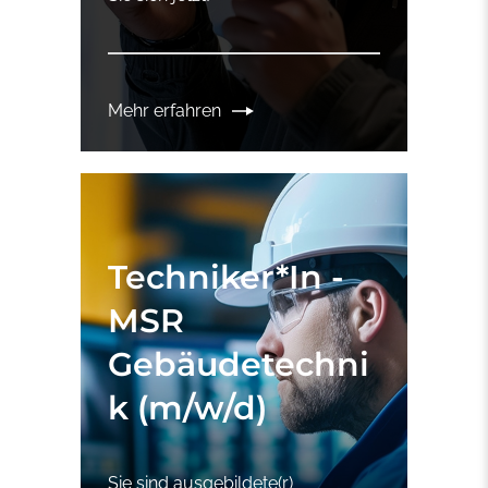
Mehr erfahren
Techniker*In -
MSR
Gebäudetechni
k (m/w/d)
Sie sind ausgebildete(r)