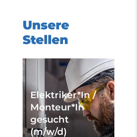
Unsere
Stellen
Elektriker*In /
Monteur*In
gesucht
(m/w/d)