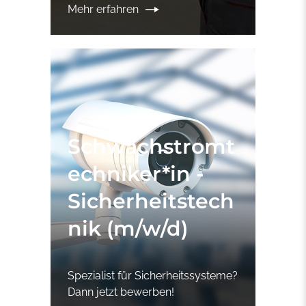
Mehr erfahren
Schwachstromt
echniker*in -
Sicherheitstech
nik (m/w/d)
Spezialist für Sicherheitssysteme?
Dann jetzt bewerben!