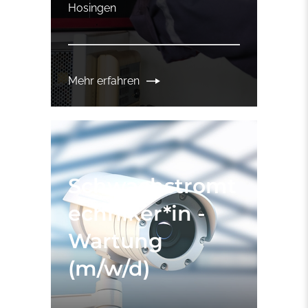
Hosingen
Mehr erfahren
Schwachstromt
echniker*in -
Wartung
(m/w/d)