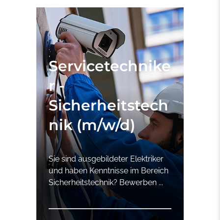
Servicetechnike
r -
Sicherheitstech
nik (m/w/d)
Sie sind ausgebildeter Elektriker
und haben Kenntnisse im Bereich
Sicherheitstechnik? Bewerben ...