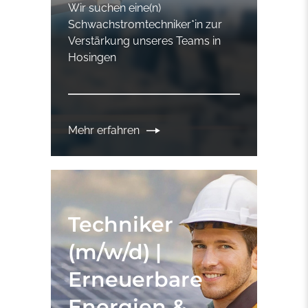
Wir suchen eine(n)
Schwachstromtechniker*in zur
Verstärkung unseres Teams in
Hosingen
Mehr erfahren
Techniker
(m/w/d) |
Erneuerbare
Energien &