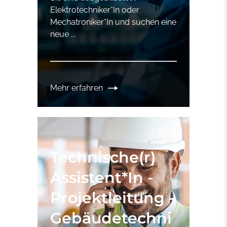
Elektrotechniker*In oder
Mechatroniker*In und suchen eine
neue ...
Mehr erfahren
Technische(r)
Assistent*In -
Projektleitung -
Gebäudetechni