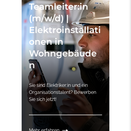
Teamleiter:in
(m/w/d) |
Elektroinstallati
onen in
Wohngebäude
n
Sie sind Elektriker:in und ein
Organisationstalent? Bewerben
Sie sich jetzt!
Mehr erfahren