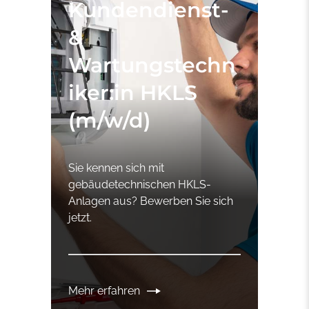
Kundendienst-
&
Wartungstechn
iker:in HKLS
(m/w/d)
Sie kennen sich mit
gebäudetechnischen HKLS-
Anlagen aus? Bewerben Sie sich
jetzt.
Mehr erfahren