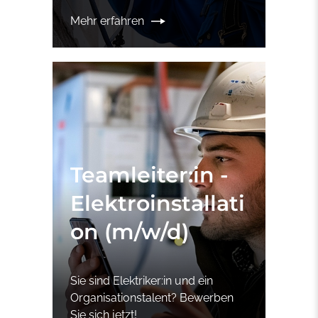
Mehr erfahren
Teamleiter:in -
Elektroinstallati
on (m/w/d)
Sie sind Elektriker:in und ein
Organisationstalent? Bewerben
Sie sich jetzt!