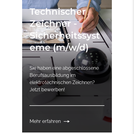
Technischer
Zeichner -
Sicherheitssyst
eme (m/w/d)
Sie haben eine abgeschlossene
Berufsausbildung im
elektrotechnischen Zeichnen?
Jetzt bewerben!
Mehr erfahren