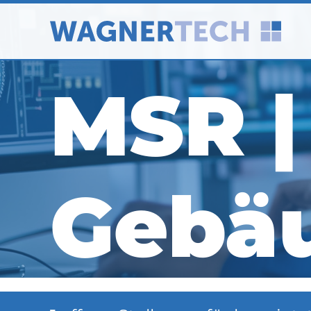
MSR |
Gebä