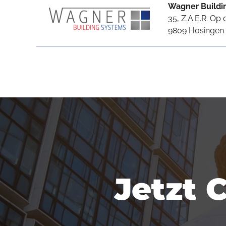
Wagner Buildi
35, Z.A.E.R. Op 
9809 Hosingen
Jetzt 