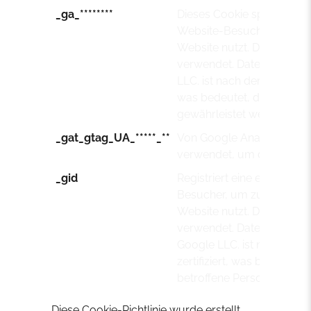
_ga_********
Dieses Cookie speichert ei
Website-Besucher und ver
Website nutzt. Die Daten w
verwendet. Datentransfer. 
LLC. ist nach dem Data Pri
was bedeutet, dass Ihre R
gewährleistet werden kön
_gat_gtag_UA_*****_**
Von Google Analytics gese
verwendet, um die Anford
_gid
Registriert eine eindeutige
Besucher, um zu verfolgen
Website nutzt. Die Daten w
verwendet. Datenübermittl
Google LLC. ist nach dem
zertifiziert, was bedeutet,
betroffene Person gewähr
Diese Cookie-Richtlinie wurde erstellt