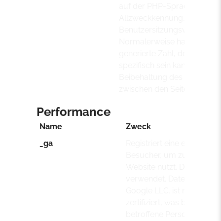
auf der PHP-Sprache basieren
Allzweckkennung, die zum 
Benutzersitzungsvariablen 
Normalerweise handelt es si
generierte Zahl, deren Verw
spezifisch sein kann. Ein gut
Beibehaltung des Anmeldest
zwischen den Seiten.
Performance
Name
Zweck
_ga
Registriert eine eindeutige
Besucher, um zu verfolgen
Website nutzt. Die Daten w
verwendet. Datenübermittl
Google LLC. ist nach dem
zertifiziert, was bedeutet,
betroffene Person gewähr